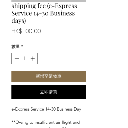
shipping fee (e-Express
Service 14-30 Business
days)
價
HK$100.00
格
數量
*
新增至購物車
立即購買
e-Express Service 14-30 Business Day
**Owing to insufficient air flight and