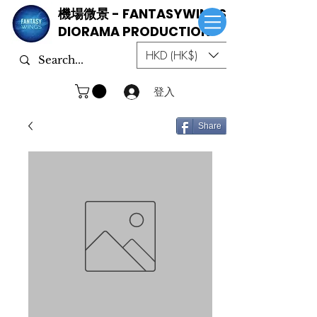
機場微景 - FANTASYWINGS
DIORAMA PRODUCTION
HKD (HK$)
登入
Share