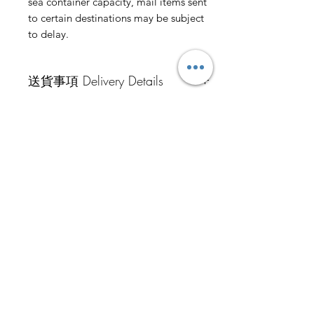
sea container capacity, mail items sent
to certain destinations may be subject
to delay.
送貨事項 Delivery Details
本地客戶請注意:
匯款事項 Payment Details
順豐到付:
如選擇順豐到付，請在送貨地址最後填
匯款事項: (只限香港本地客戶!! Hong
上順豐自取櫃或順豐店號碼。如收貨地
預購事項 Pre-order Information
Kong Local Only !!)
點為住宅，則不用理會，但注意有可能
香港本地請勿使用Paypal 付款，謝謝
有額外收費，本店不會負責。
有關預購商品事項
!!
地鐵站交收:
自取點 及 鐵路沿線 Self Pick
預購商品需付 50% 訂金
香港中國銀行
本店提供火炭到九龍塘站 , 馬鐵恆安站
已下單之預購商品不得於中途轉購其他
香港匯豐銀行
交收。交收時間需付款後與我們客服或
Up Details
商品
Payme
Facebook專頁客服聯絡。聯絡時請提供
預購商品均不提供取消訂單，棄單者不
匯款流程:
訂單編號。
自取點服務:
會退還訂金
1. 下訂後三天內匯款到以上銀行
-----
本店現時已提供自取點取貨服務，自取
餘下貨款會在到貨後通知交收時付款
2. 完成匯款請保留收據，然後連同訂單
For the international customer:
點地點為火炭威力工業中心。
如有任何問題, 請於下單前與我們客服
號碼上載到我們客服。
We only provide Hong Kong Post
機場微景 - Fantasywings Diorama
選擇自取點客戶，需等待取貨通知才到